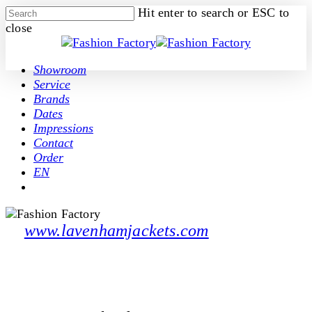
Skip
Hit enter to search or ESC to
to
close
main
Close
content
Search
Menu
Showroom
Service
Brands
Dates
Impressions
Contact
Order
EN
facebook
pinterest
instagram
www.lavenhamjackets.com