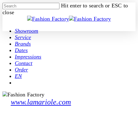
Skip
Hit enter to search or ESC to
to
close
main
Close
content
Search
Menu
Showroom
Service
Brands
Dates
Impressions
Contact
Order
EN
facebook
pinterest
instagram
www.lamariole.com